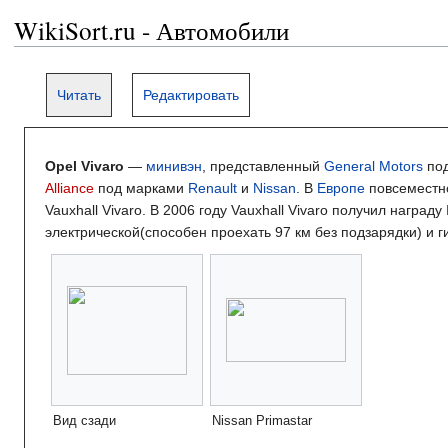
WikiSort.ru - Автомобили
Читать
Редактировать
Opel Vivaro
—
минивэн
, представленный
General Motors
по
Alliance
под марками
Renault
и
Nissan
. В
Европе
повсеместно
Vauxhall Vivaro. В 2006 году Vauxhall Vivaro получил награду
электрической(способен проехать 97 км без подзарядки) и 
Вид сзади
Nissan Primastar