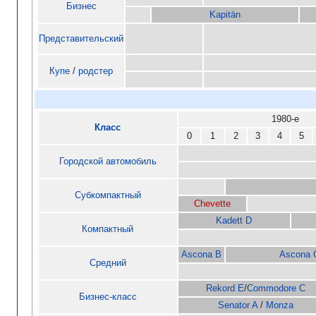
Бизнес
Kapitän
Представительский
Купе
/
родстер
1980-е
Класс
0
1
2
3
4
5
Городской автомобиль
Субкомпактный
Chevette
Kadett D
Компактный
Ascona B
Ascona 
Средний
Rekord E
/
Commodore C
Бизнес-класс
Senator A
/
Monza