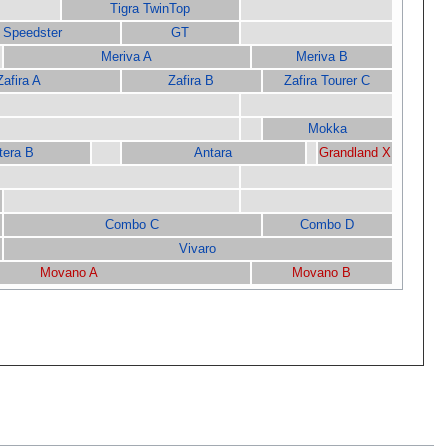
Tigra TwinTop
Speedster
GT
Meriva A
Meriva B
Zafira A
Zafira B
Zafira Tourer C
Mokka
tera B
Antara
Grandland X
Combo C
Combo D
Vivaro
Movano A
Movano B