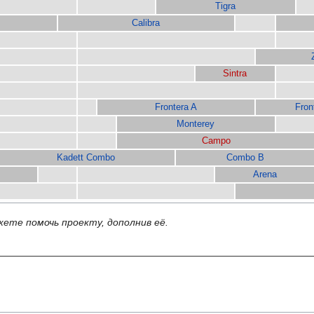
Tigra
Calibra
Sintra
Frontera A
Fron
Monterey
Campo
Kadett Combo
Combo B
Arena
жете помочь проекту, дополнив её.