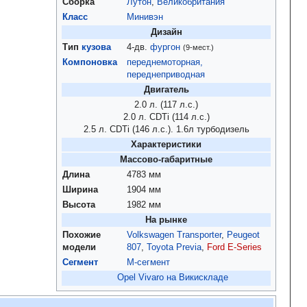
Сборка
Лутон
,
Великобритания
Класс
Минивэн
Дизайн
Тип
кузова
4‑дв.
фургон
(9‑мест.)
Компоновка
переднемоторная,
переднеприводная
Двигатель
2.0 л. (117 л.с.)
2.0 л. CDTi (114 л.с.)
2.5 л. CDTi (146 л.с.). 1.6л турбодизель
Характеристики
Массово-габаритные
Длина
4783
мм
Ширина
1904
мм
Высота
1982
мм
На рынке
Похожие
Volkswagen Transporter
,
Peugeot
модели
807
,
Toyota Previa
,
Ford E-Series
Сегмент
M-сегмент
Opel Vivaro на Викискладе