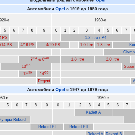
Модельный ряд автомобилей
Opel
Автомобили
Opel
с 1919 до 1950 года
920-е
1930-е
5
6
7
8
9
0
1
2
3
4
5
6
7
2 PS
1.2 litre / P4
/14 PS
4/16 PS
4/20 PS
1.0 litre
1.3 litre
Ka
Olymp
/34
/40
7
& 8
1.8 litre
2.0 litre
/40
10
Super
/50
/50
12
14
Regent
A
Автомобили
Opel
с 1947 до 1979 года
950-е
1960-е
5
6
7
8
9
0
1
2
3
4
5
6
7
Kadett A
lympia Rekord
Rekord PI
Rekord PII
Rekord A
Rekord B