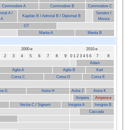
Commodore A
Commodore B
Commodore C
iral A
/
Senator
/
Kapitän B
/
Admiral B
/
Diplomat B
 A
Monza
GT
Manta A
Manta B
2000-е
2010-е
2
3
4
5
6
7
8
9
0
1
2
3
4
5
6
7
8
Adam
Agila A
Agila B
Karl
Corsa C
Corsa D
Corsa E
ra G
Astra H
Astra J
Astra K
Ampera
Ampera-e
Vectra C
/
Signum
Insignia A
Insignia B
Cascada