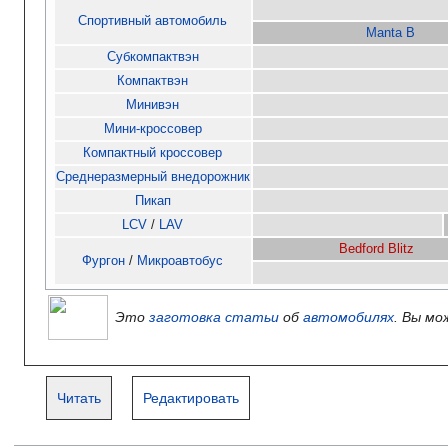
Спортивный автомобиль
Manta B
Субкомпактвэн
Компактвэн
Минивэн
Мини-кроссовер
Компактный кроссовер
Среднеразмерный внедорожник
Пикап
LCV
/
LAV
Bedford Blitz
Фургон
/
Микроавтобус
Это
заготовка статьи
об
автомобилях
. Вы мо
Читать
Редактировать