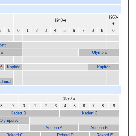
1950-
1940-е
е
8
9
0
1
2
3
4
5
6
7
8
9
0
dett
ia
Olympia
 6
Kapitän
Kapitän
dmiral
1970-е
8
9
0
1
2
3
4
5
6
7
8
9
Kadett B
Kadett C
Olympia A
Ascona A
Ascona B
Rekord C
Rekord D
Rekord E