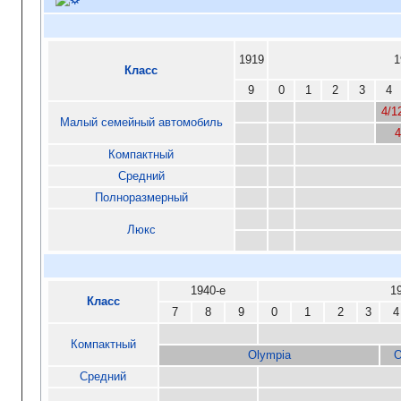
1919
1
Класс
9
0
1
2
3
4
4/1
Малый семейный автомобиль
4
Компактный
Средний
Полноразмерный
Люкс
1940-е
1
Класс
7
8
9
0
1
2
3
4
Компактный
Olympia
O
Средний