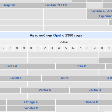
Kapitän
Kapitän PI / PII
Kapitän A
/
Adm
Diplomat
Автомобили
Opel
с 1980 года
1990-е
6
7
8
9
0
1
2
3
4
5
6
7
8
9
0
1
Corsa A
Corsa B
Kadett E
Astra F
Ast
C
Vectra A
Vectra B
Omega A
Omega B
Senator B